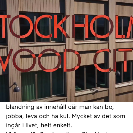
Vi utvecklar
framtidens stad.
Vill du vara
med?
Många av oss jobbar på Atrium Ljungberg
för att vara en del av något större.
Vi bygger inte hus, vi bygger städer.
Levande och hållbara platser med en
blandning av innehåll där man kan bo,
jobba, leva och ha kul. Mycket av det som
ingår i livet, helt enkelt.