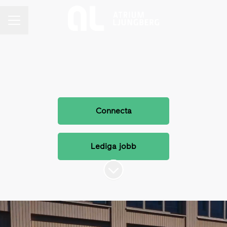
KARRIÄRMENY
Connecta
Lediga jobb
Skrolla för mer innehåll