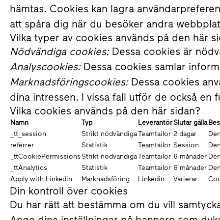
hämtas. Cookies kan lagra användarpreferense
att spåra dig när du besöker andra webbplat
Vilka typer av cookies används på den här s
Nödvändiga cookies:
Dessa cookies är nödvän
Analyscookies:
Dessa cookies samlar informa
Marknadsföringscookies:
Dessa cookies använ
dina intressen. I vissa fall utför de också e
Vilka cookies används på den här sidan?
Namn
Typ
Leverantör
Slutar gälla
Bes
_tt_session
Strikt nödvändiga
Teamtailor
2 dagar
Den
referrer
Statistik
Teamtailor
Session
Den
_ttCookiePermissions
Strikt nödvändiga
Teamtailor
6 månader
Den
_ttAnalytics
Statistik
Teamtailor
6 månader
Den
Apply with Linkedin
Marknadsföring
Linkedin
Varierar
Coo
Din kontroll över cookies
Du har rätt att bestämma om du vill samtyck
Ange dina inställningar på bannern som dyke