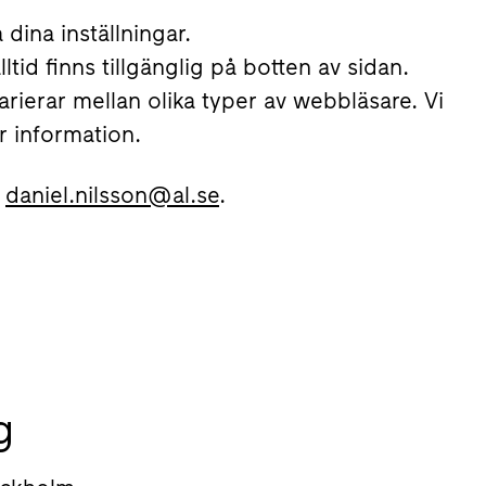
dina inställningar.
tid finns tillgänglig på botten av sidan.
rierar mellan olika typer av webbläsare. Vi
r information.
å
daniel.nilsson@al.se
.
g