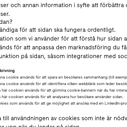
r och annan information i syfte att förbättra 
ser.
idan?
diga för att sidan ska fungera ordentligt.
tion som vi använder för att förstå hur sidan 
ds för att anpassa den marknadsföring du får 
n funktion på sidan, såsom integrationer med soc
krivning
na cookie används för att spara en besökares sammanhang (till exempel 
na cookie används för att identifiera vilken webblänk som leder besökar
 här cookien används för att gömma cookie-bannern när du har inter
 här cookien används för att analysera hur besökare använder sidan.
kies som används för att ge möjlighet att ansöka med en LinkedIn-prof
a till användningen av cookies som inte är nöd
r upp när du landar på sidan.