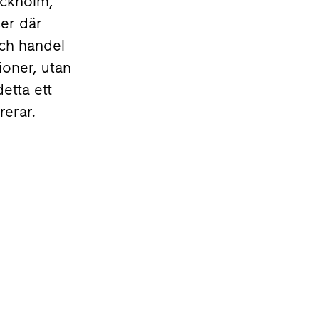
tockholm,
er där
och handel
ioner, utan
etta ett
rerar.