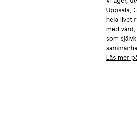
Vi äger, u
Uppsala, 
hela livet
med vård, 
som självkl
sammanhang
Läs mer på