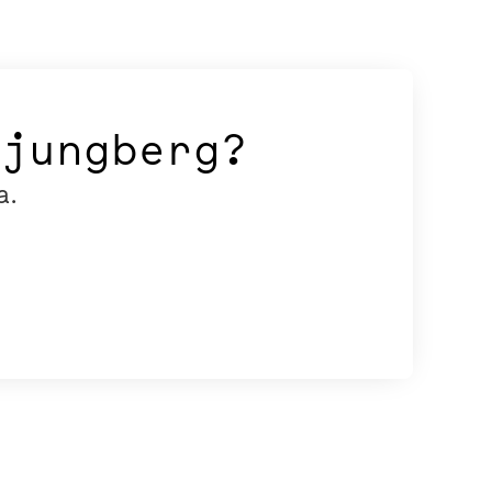
Ljungberg?
a.