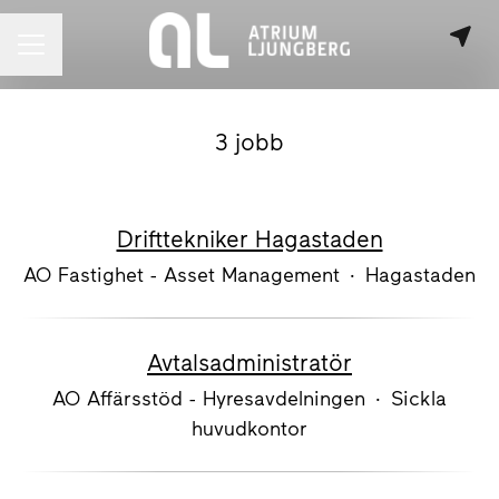
KARRIÄRMENY
3 jobb
Drifttekniker Hagastaden
AO Fastighet - Asset Management
·
Hagastaden
Avtalsadministratör
AO Affärsstöd - Hyresavdelningen
·
Sickla
huvudkontor